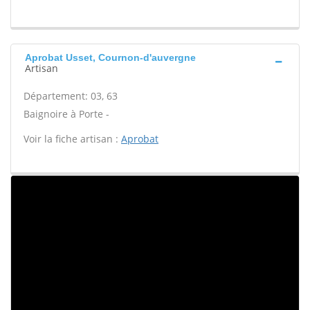
Aprobat Usset, Cournon-d'auvergne
Artisan
Département: 03, 63
Baignoire à Porte -
Voir la fiche artisan :
Aprobat