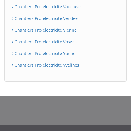
Chantiers Pro-electricite Vaucluse
Chantiers Pro-electricite Vendée
Chantiers Pro-electricite Vienne
Chantiers Pro-electricite Vosges
Chantiers Pro-electricite Yonne
Chantiers Pro-electricite Yvelines
BatiWebPro
B
Assistant en ligne
B