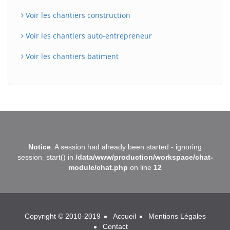
Voir les chantiers construction
Voir les chantiers auto-entrepreneur
Voir les chantiers batiment
BatiWebPro
B
Notice
: A session had already been started - ignoring
Assistant en ligne
session_start() in
/data/www/production/workspace/chat-
module/chat.php
on line
12
B
Copyright © 2010-2019
Accueil
Mentions Légales
Contact