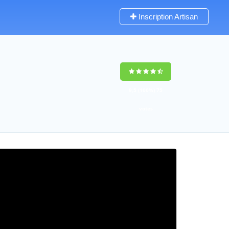
Inscription Artisan
9,5
(100%)
75
votes