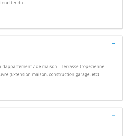
afond tendu -
n dappartement / de maison - Terrasse tropézienne -
vre (Extension maison, construction garage, etc) -