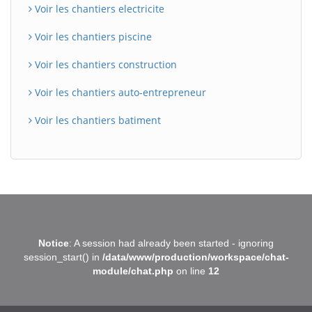
Voir les chantiers electricite
Voir les chantiers piscine
Voir les chantiers construction
Voir les chantiers auto-entrepreneur
Voir les chantiers batiment
BatiWebPro
B
Notice
: A session had already been started - ignoring
Assistant en ligne
session_start() in
/data/www/production/workspace/chat-
module/chat.php
on line
12
B