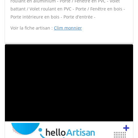
roulant en aluminium - Porte / Fenêtre en PVC - Volet
battant / Volet roulant en PVC - Porte / Fenêtre en bois -
Porte intérieure en bois - Porte d'entrée -
Voir la fiche artisan :
Clim monnier